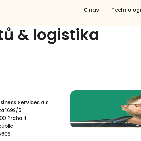
O nás
Technolog
ů & logistika
siness Services a.s.
á 1699/5
 00 Praha 4
ublic
4606