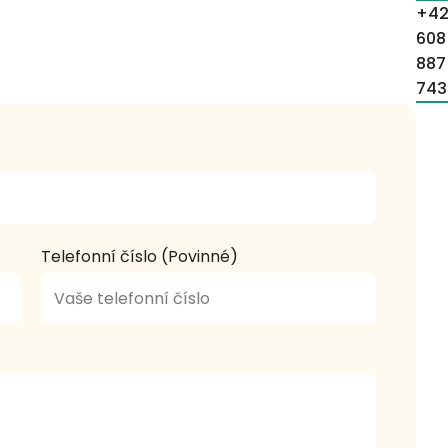
+4
608
887
743
Telefonní číslo (Povinné)