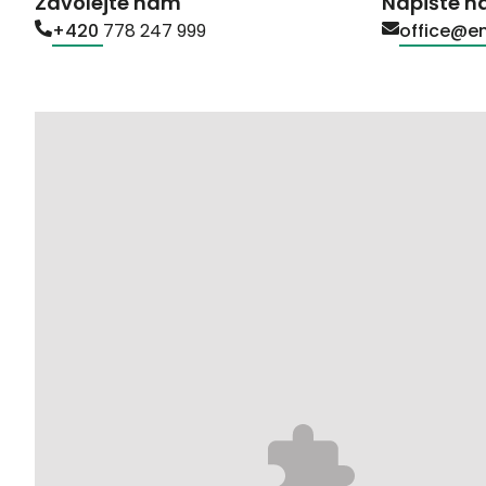
Zavolejte nám
Napište 
+420
778 247 999
office@en