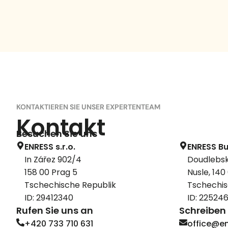
KONTAKTIEREN SIE UNSER EXPERTENTEAM
Kontakt
Besuchen Sie uns
ENRESS s.r.o.
ENRESS Bu
In Zářez 902/4
Doudlebsk
158 00 Prag 5
Nusle, 140
Tschechische Republik
Tschechis
ID: 29412340
ID: 22524
Rufen Sie uns an
Schreiben 
+420 733 710 631
office@en