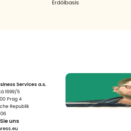
Erdölbasis
siness Services a.s.
á 1699/5
 00 Prag 4
che Republik
606
Sie uns
ress.eu