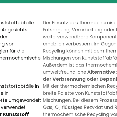
nststoffabfälle
Der Einsatz des thermochemisch
. Angesichts
Entsorgung, Verarbeitung oder
nden
weiterverwendbare Komponente
ng von
erheblich verbessern. Im Geg
ien für die
Recycling können mit dem the
s thermochemische
Mischungen von Kunststoffabfä
Außerdem ist das thermochemis
umweltfreundliche
Alternative
der Verbrennung oder Deponi
tstoffabfälle in
Mit der thermochemischen Recy
e in
breite Palette von Kunststoffabf
toffe umgewandelt
Mischungen. Bei diesem Prozes
verwendet
Gas, Öl, flüssiges Rezyklat und 
r Kunststoff
thermochemische Recycling von 