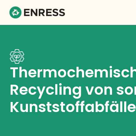
Thermochemisc
Recycling von sor
Kunststoffabfäll