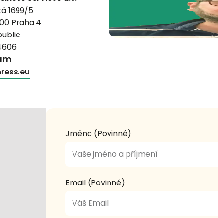
á 1699/5
 00 Praha 4
ublic
4606
nám
ress.eu
Jméno (Povinné)
Email (Povinné)