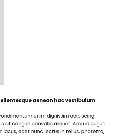
et pellentesque aenean hac vestibulum
ed condimentum enim dignissim adipiscing
s sit congue convallis aliquet. Arcu id augue
lacus, eget nunc lectus in tellus, pharetra,