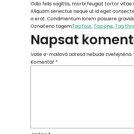
Odio felis sagittis, morbi feugiat tortor vit
Aliquam senectus neque ut id eget consectet
a erat. Condimentum lorem posuere gravida
Označeno tagem
Tag four
,
Tag one
,
Tag thr
Napsat koment
Vaše e-mailová adresa nebude zveřejněna.
Komentář
*