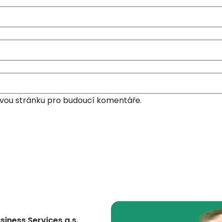
ovou stránku pro budoucí komentáře.
siness Services a.s.