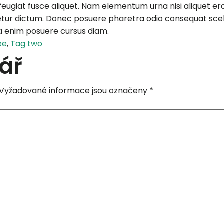
ae feugiat fusce aliquet. Nam elementum urna nisi aliquet e
ur dictum. Donec posuere pharetra odio consequat sceler
 enim posuere cursus diam.
ee
,
Tag two
ář
Vyžadované informace jsou označeny
*