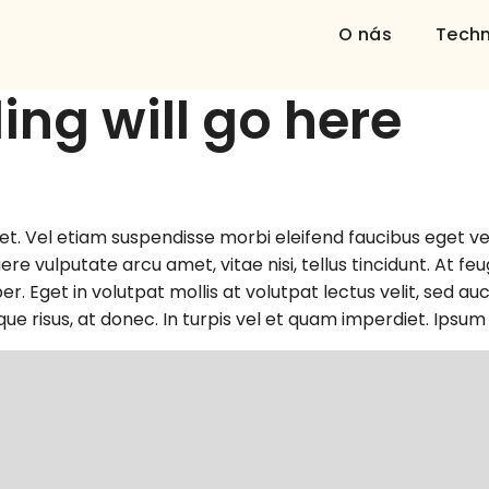
O nás
Techn
ing will go here
amet. Vel etiam suspendisse morbi eleifend faucibus eget ves
e vulputate arcu amet, vitae nisi, tellus tincidunt. At feug
er. Eget in volutpat mollis at volutpat lectus velit, sed a
ique risus, at donec. In turpis vel et quam imperdiet. Ipsum