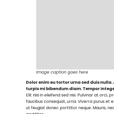
Image caption goes here
Dolor enim eu tortor urna sed duis nulla
turpis mi bibendum diam. Tempor integer
Elit nisi in eleifend sed nisi. Pulvinar at o
faucibus consequat, urna. Viverra purus et e
ut feugiat donec porttitor neque. Mauris, neq