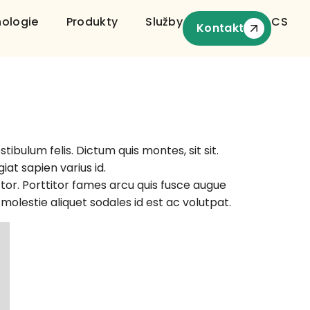
ologie
Produkty
Služby
CS
Kontakt
Kontakt
tibulum felis. Dictum quis montes, sit sit.
iat sapien varius id.
uctor. Porttitor fames arcu quis fusce augue
 molestie aliquet sodales id est ac volutpat.